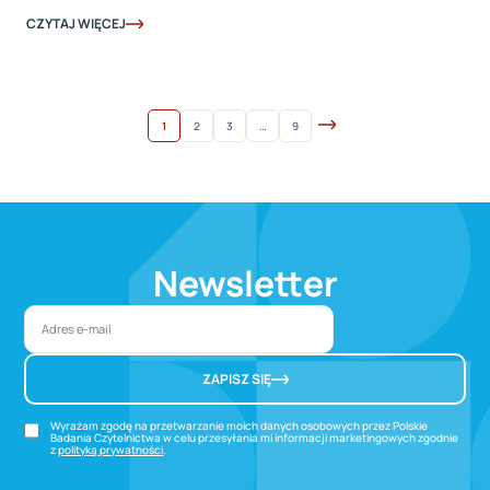
CZYTAJ WIĘCEJ
1
2
3
…
9
Newsletter
ZAPISZ SIĘ
Wyrażam zgodę na przetwarzanie moich danych osobowych przez Polskie
Badania Czytelnictwa w celu przesyłania mi informacji marketingowych zgodnie
z
polityką prywatności
.