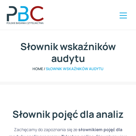
Szybki kontakt
ZAMÓW RAPORT
+48 504 285 416
Słownik wskaźników
audytu
HOME
/
SŁOWNIK WSKAŹNIKÓW AUDYTU
Słownik pojęć dla analiz
Zachęcamy do zapoznania się ze
słownikiem pojęć dla