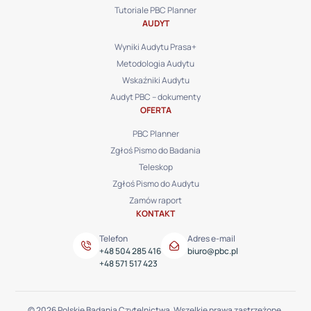
Tutoriale PBC Planner
AUDYT
Wyniki Audytu Prasa+
Metodologia Audytu
Wskaźniki Audytu
Audyt PBC – dokumenty
OFERTA
PBC Planner
Zgłoś Pismo do Badania
Teleskop
Zgłoś Pismo do Audytu
Zamów raport
KONTAKT
Telefon
Adres e-mail
+48 504 285 416
biuro@pbc.pl
+48 571 517 423
© 2026 Polskie Badania Czytelnictwa. Wszelkie prawa zastrzeżone.