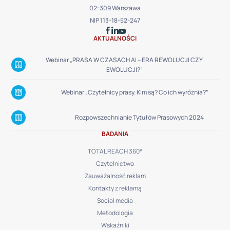
02-309 Warszawa
NIP 113-18-52-247
AKTUALNOŚCI
Webinar „PRASA W CZASACH AI – ERA REWOLUCJI CZY
EWOLUCJI?”
Webinar „Czytelnicy prasy. Kim są? Co ich wyróżnia?”
Rozpowszechnianie Tytułów Prasowych 2024
BADANIA
TOTAL REACH 360°
Czytelnictwo
Zauważalność reklam
Kontakty z reklamą
Social media
Metodologia
Wskaźniki