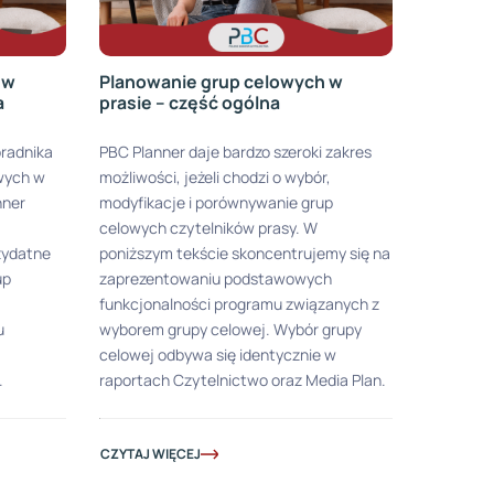
 w
Planowanie grup celowych w
a
prasie – część ogólna
oradnika
PBC Planner daje bardzo szeroki zakres
wych w
możliwości, jeżeli chodzi o wybór,
nner
modyfikacje i porównywanie grup
celowych czytelników prasy. W
zydatne
poniższym tekście skoncentrujemy się na
up
zaprezentowaniu podstawowych
funkcjonalności programu związanych z
u
wyborem grupy celowej. Wybór grupy
celowej odbywa się identycznie w
.
raportach Czytelnictwo oraz Media Plan.
CZYTAJ WIĘCEJ