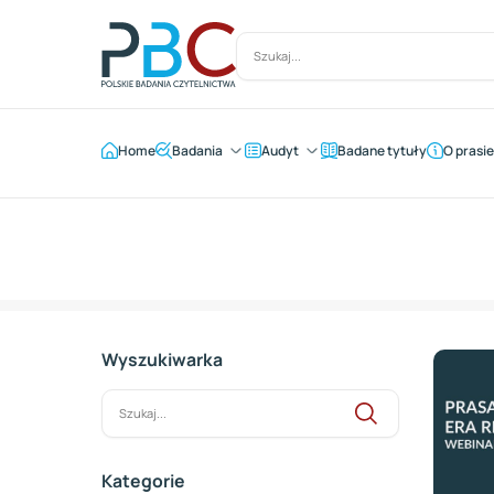
Home
Badania
Audyt
Badane tytuły
O prasie
Wyszukiwarka
Szukaj
Kategorie