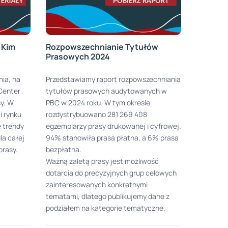
 Kim
Rozpowszechnianie Tytułów
Prasowych 2024
nia, na
Przedstawiamy raport rozpowszechniania
 Center
tytułów prasowych audytowanych w
sy. W
PBC w 2024 roku. W tym okresie
i rynku
rozdystrybuowano 281 269 408
e trendy
egzemplarzy prasy drukowanej i cyfrowej.
la całej
94% stanowiła prasa płatna, a 6% prasa
prasy.
bezpłatna.
Ważną zaletą prasy jest możliwość
dotarcia do precyzyjnych grup celowych
zainteresowanych konkretnymi
tematami, dlatego publikujemy dane z
podziałem na kategorie tematyczne.