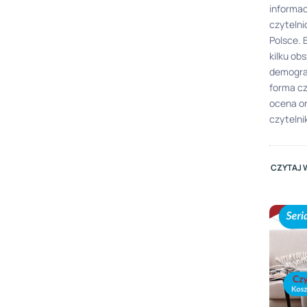
informa
czyteln
Polsce. 
kilku obs
demogra
forma cz
ocena o
czytelni
CZYTAJ 