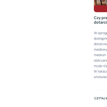
Czy pr
dotarc
W oprog
dostępne
dotarcia
mediowym
medium 
oblicza
może róż
W tekści
omówien
CZYTAJ 