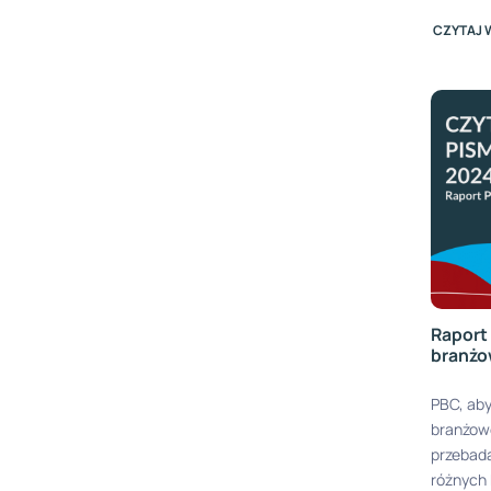
CZYTAJ 
Raport
branżo
PBC, aby
branżowe
przebad
różnych 