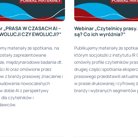
r „PRASA W CZASACH AI –
Webinar „Czytelnicy prasy.
WOLUCJI CZY EWOLUCJI?”
są? Co ich wyróżnia?”
emy materiały ze spotkania, na
Publikujemy materiały ze spotka
zostały zaprezentowane
którym socjolożki z instytutu IR
ze, międzynarodowe badania dt.
omówiły profile czytelników pra
ści AI oraz omówione przez
drugiej części spotkania eksperc
w z branży prasowej znaczenie i
prasowego przedstawili aktualn
budowania nowoczesnych
w prasie drukowanej i cyfrowej d
 dobie AI z perspektywy
branży i wybranych segmentów 
 dla czytelników i
dawców.