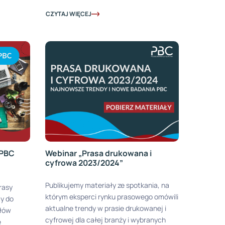
CZYTAJ WIĘCEJ
 PBC
Webinar „Prasa drukowana i
cyfrowa 2023/2024”
Publikujemy materiały ze spotkania, na
rasy
którym eksperci rynku prasowego omówili
y do
aktualne trendy w prasie drukowanej i
ułów
cyfrowej dla całej branży i wybranych
e