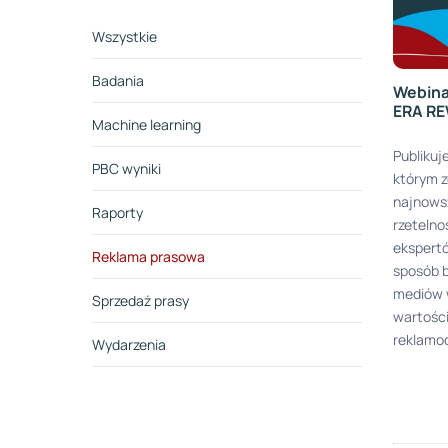
Wszystkie
Badania
Webina
ERA RE
Machine learning
Publikuj
PBC wyniki
którym 
najnows
Raporty
rzetelno
ekspertó
Reklama prasowa
sposób 
mediów w
Sprzedaż prasy
wartości
reklamo
Wydarzenia