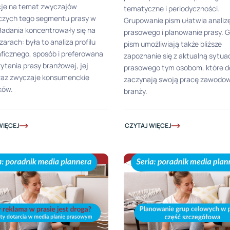
cje na temat zwyczajów
tematyczne i periodyczności.
iczych tego segmentu prasy w
Grupowanie pism ułatwia analiz
Badania koncentrowały się na
prasowego i planowanie prasy. 
zarach: była to analiza profilu
pism umożliwiają także bliższe
ficznego, sposób i preferowana
zapoznanie się z aktualną sytua
ytania prasy branżowej, jej
prasowego tym osobom, które d
raz zwyczaje konsumenckie
zaczynają swoją pracę zawodow
ków.
branży.
WIĘCEJ
CZYTAJ WIĘCEJ