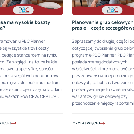
asa ma wysokie koszty
Planowanie grup celowych
ia?
prasie – część szczegółow
ramowaniu PBC Planner
Zapraszamy do drugiej części p
 są wszystkie trzy koszty
dotyczącej tworzenia grup celo
, będące standardem na rynku
programie PBC Planner. PBC Pla
. Ze względu na to, że każde
posiada szereg dodatkowych
ma swoją specyfikę, sposób
właściwości, które mogą być pr
nia poszczególnych parametrów
przy zaawansowanej analizie gr
nić się w zależności od medium.
celowych, takich jak tworzenie i
e skoncentrujemy się na krótkim
porównywanie jednocześnie kilk
iu wskaźników CPW, CPP i CPT.
wariantów grupy celowej czy
przechodzenie między raportami
WIĘCEJ
CZYTAJ WIĘCEJ