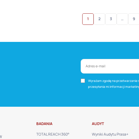
1
2
3
…
9
Wyrażam zgodę na przetwarzanie m
przesyłania mi informacji marketi
BADANIA
AUDYT
TOTAL REACH 360°
Wyniki Audytu Prasa+
W