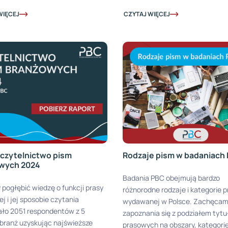
WIĘCEJ
CZYTAJ WIĘCEJ
 czytelnictwo pism
Rodzaje pism w badaniach
wych 2024
Badania PBC obejmują bardzo
 pogłębić wiedzę o funkcji prasy
różnorodne rodzaje i kategorie p
j i jej sposobie czytania
wydawanej w Polsce. Zachęcam
ało 2051 respondentów z 5
zapoznania się z podziałem tyt
branż uzyskując najświeższe
prasowych na obszary, kategori