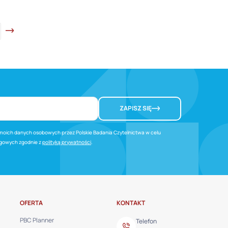
ZAPISZ SIĘ
oich danych osobowych przez Polskie Badania Czytelnictwa w celu
ngowych zgodnie z
polityką prywatności
.
OFERTA
KONTAKT
PBC Planner
Telefon