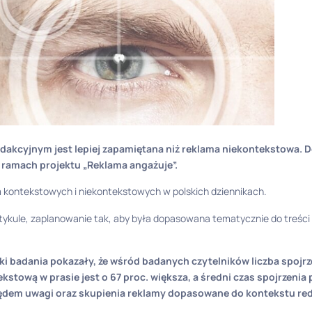
akcyjnym jest lepiej zapamiętana niż reklama niekontekstowa. 
ramach projektu „Reklama angażuje”.
m kontekstowych i niekontekstowych w polskich dziennikach.
rtykule, zaplanowanie tak, aby była dopasowana tematycznie do treśc
i badania pokazały, że wśród badanych czytelników liczba spojrz
kstową w prasie jest o 67 proc. większa, a średni czas spojrzeni
ędem uwagi oraz skupienia reklamy dopasowane do kontekstu red