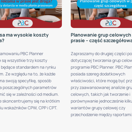
sa ma wysokie koszty
Planowanie grup celowych
a?
prasie – część szczegółow
ramowaniu PBC Planner
Zapraszamy do drugiej części p
 są wszystkie trzy koszty
dotyczącej tworzenia grup celo
, będące standardem na rynku
programie PBC Planner. PBC Pla
. Ze względu na to, że każde
posiada szereg dodatkowych
a swoją specyfikę, sposób
właściwości, które mogą być pr
ia poszczególnych parametrów
przy zaawansowanej analizie gr
nić się w zależności od medium.
celowych, takich jak tworzenie i
e skoncentrujemy się na krótkim
porównywanie jednocześnie kilk
u wskaźników CPW, CPP i CPT.
wariantów grupy celowej czy
przechodzenie między raportami