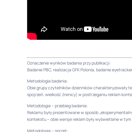
Oznaczenie wyników badania przy publikacji:
Badanie PBC, realizacja GFK Polonia, badanie eyetracke
Metodologia badania:
Obie grupy czytelników dzienników charakteryzowały t
spojrzeń, wielkość źrenicy) w postrzeganiu reklam kon
Metodologia – przebieg badania:
Reklamy były prezentowane w sposób „eksperymentalny”
kontekstu – obie wersje reklam były wyświetlane w ty
Metodologia – sprzęt: