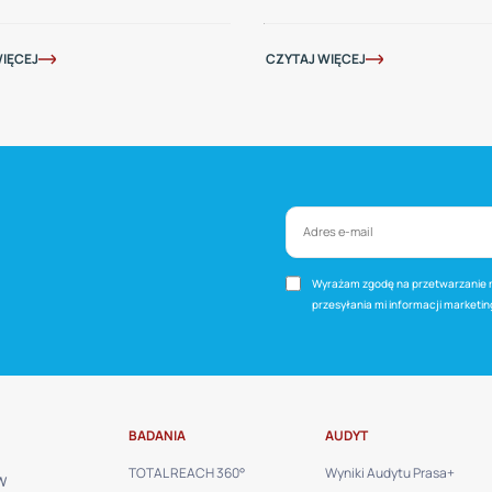
IĘCEJ
CZYTAJ WIĘCEJ
Wyrażam zgodę na przetwarzanie m
przesyłania mi informacji marketi
BADANIA
AUDYT
TOTAL REACH 360°
Wyniki Audytu Prasa+
W