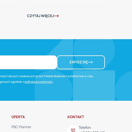
CZYTAJ WIĘCEJ
ZAPISZ SIĘ
oich danych osobowych przez Polskie Badania Czytelnictwa w celu
ngowych zgodnie z
polityką prywatności
.
OFERTA
KONTAKT
PBC Planner
Telefon