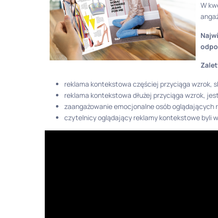
W kwe
angaż
Najw
odpo
Zale
reklama kontekstowa częściej przyciąga wzrok, 
reklama kontekstowa dłużej przyciąga wzrok, jes
zaangażowanie emocjonalne osób oglądających r
czytelnicy oglądający reklamy kontekstowe byli w