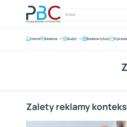
Home
Badania
Audyt
Badane tytuły
O prasie
Z
Zalety reklamy kontek