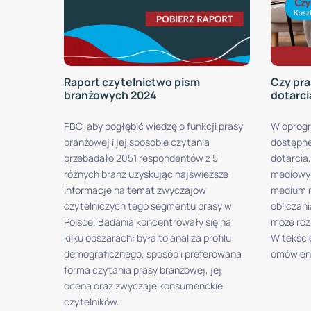
Raport czytelnictwo pism
Czy pra
branżowych 2024
dotarci
PBC, aby pogłębić wiedzę o funkcji prasy
W oprog
branżowej i jej sposobie czytania
dostępne
przebadało 2051 respondentów z 5
dotarcia
różnych branż uzyskując najświeższe
mediowym
informacje na temat zwyczajów
medium m
czytelniczych tego segmentu prasy w
obliczan
Polsce. Badania koncentrowały się na
może róż
kilku obszarach: była to analiza profilu
W tekści
demograficznego, sposób i preferowana
omówieni
forma czytania prasy branżowej, jej
ocena oraz zwyczaje konsumenckie
czytelników.