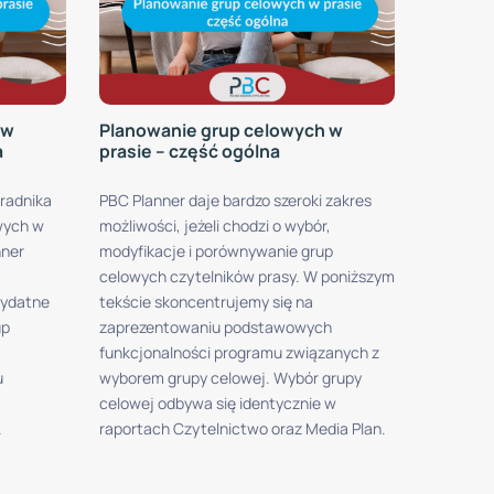
 w
Planowanie grup celowych w
a
prasie – część ogólna
oradnika
PBC Planner daje bardzo szeroki zakres
wych w
możliwości, jeżeli chodzi o wybór,
nner
modyfikacje i porównywanie grup
celowych czytelników prasy. W poniższym
zydatne
tekście skoncentrujemy się na
up
zaprezentowaniu podstawowych
funkcjonalności programu związanych z
u
wyborem grupy celowej. Wybór grupy
celowej odbywa się identycznie w
.
raportach Czytelnictwo oraz Media Plan.