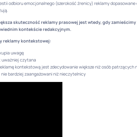
stii odbioru emocjonalnego (szerokość źrenicy) reklamy dopasowane d
ują.
iększa skuteczność reklamy prasowej jest wtedy, gdy zamieścimy
wiednim kontekście redakcyjnym.
ty reklamy kontekstowej:
skupia uwagę
t uważniej czytana
eklamę kontekstową jest zdecydowanie większe niż osób patrzących 
 nie bardziej zaangażowani niż nieczytelnicy