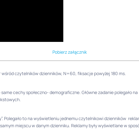
Pobierz załącznik
r wśród czytelników dzienników, N=60, fiksacje powyżej 180 ms.
e same cechy społeczno- demograficzne. Główne zadanie polegało na s
tekstowych.
. Polegało to na wyświetleniu jednemu czytelnikowi dzienników rekl
m samym miejscu w danym dzienniku. Reklamy były wyświetlane w spos