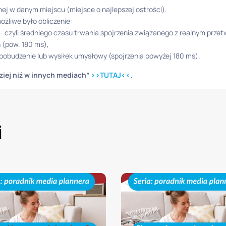
nej w danym miejscu (miejsce o najlepszej ostrości).
liwe było obliczenie:
) – czyli średniego czasu trwania spojrzenia związanego z realnym prz
ń (pow. 180 ms),
 pobudzenie lub wysiłek umysłowy (spojrzenia powyżej 180 ms).
ziej niż w innych mediach”
>>TUTAJ<<
.
i