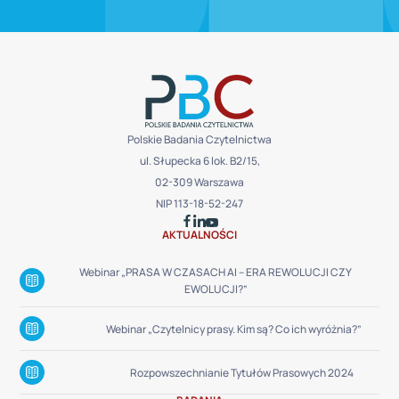
Polskie Badania Czytelnictwa
ul. Słupecka 6 lok. B2/15,
02-309 Warszawa
NIP 113-18-52-247
AKTUALNOŚCI
Webinar „PRASA W CZASACH AI – ERA REWOLUCJI CZY
EWOLUCJI?”
Webinar „Czytelnicy prasy. Kim są? Co ich wyróżnia?”
Rozpowszechnianie Tytułów Prasowych 2024