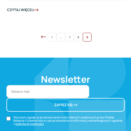
CZYTAJ WIĘCEJ
1
…
7
8
9
Newsletter
ZAPISZ SIĘ
Wyrażam zgodę na przetwarzanie moich danych osobowych przez Polskie
Badania Czytelnictwa w celu przesyłania mi informacji marketingowych zgodnie
z
polityką prywatności
.