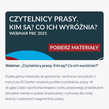
Webinar „Czytelnicy prasy. Kim są? Co ich wyróżnia?”
Publikujemy materiały ze spotkania, na którym socjolożki z
instytutu IR Center omówiły profile czytelników prasy. W
drugiej części spotkania eksperci rynku prasowego przedstawili
aktualne trendy w prasie drukowanej i cyfrowej dla całej
branży i wybranych segmentów prasy.