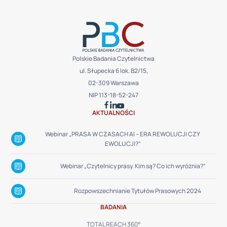
Polskie Badania Czytelnictwa
ul. Słupecka 6 lok. B2/15,
02-309 Warszawa
NIP 113-18-52-247
AKTUALNOŚCI
Webinar „PRASA W CZASACH AI – ERA REWOLUCJI CZY
EWOLUCJI?”
Webinar „Czytelnicy prasy. Kim są? Co ich wyróżnia?”
Rozpowszechnianie Tytułów Prasowych 2024
BADANIA
TOTAL REACH 360°