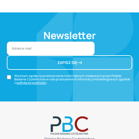
Newsletter
ZAPISZ SIĘ
Wyrażam zgodę na przetwarzanie moich danych osobowych przez Polskie
Badania Czytelnictwa w celu przesyłania mi informacji marketingowych zgodnie
z
polityką prywatności
.
Polskie Badania Czytelnictwa