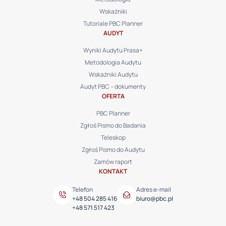
Wskaźniki
Tutoriale PBC Planner
AUDYT
Wyniki Audytu Prasa+
Metodologia Audytu
Wskaźniki Audytu
Audyt PBC – dokumenty
OFERTA
PBC Planner
Zgłoś Pismo do Badania
Teleskop
Zgłoś Pismo do Audytu
Zamów raport
KONTAKT
Telefon
Adres e-mail
+48 504 285 416
biuro@pbc.pl
+48 571 517 423