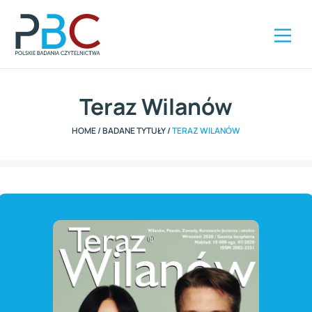
Szybki kontakt
ZAMÓW RAPORT
+48 504 285 416
Teraz Wilanów
HOME
/
BADANE TYTUŁY
/
TERAZ WILANÓW