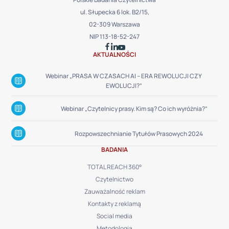
ul. Słupecka 6 lok. B2/15,
02-309 Warszawa
NIP 113-18-52-247
AKTUALNOŚCI
Webinar „PRASA W CZASACH AI – ERA REWOLUCJI CZY
EWOLUCJI?”
Webinar „Czytelnicy prasy. Kim są? Co ich wyróżnia?”
Rozpowszechnianie Tytułów Prasowych 2024
BADANIA
TOTAL REACH 360°
Czytelnictwo
Zauważalność reklam
Kontakty z reklamą
Social media
Metodologia