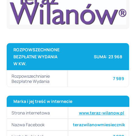
ROZPOWSZECHNIONE
BEZPŁATNE WYDANIA
SUMA: 23 968
W KW.
Rozpowszechnianie
7 989
Bezpłatne Wydania
Marka i jej treść w internecie
Strona internetowa
www.teraz-wilanow.pl
Nazwa Facebook
terazwilanowmiesiecznik