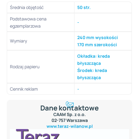
Średnia objętość
50 str.
Podstawowa cena
-
egzemplarzowa
240 mm wysokości
Wymiary
170 mm szerokości
Okładka: kreda
błyszcząca
Rodzaj papieru
Środek: kreda
błyszcząca
Cennik reklam
-
Dane kontaktowe
CAAM Sp. z o.o.
02-757 Warszawa
www.teraz-wilanow.pl