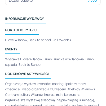
Liczba "Lubię to"
7 000
INFORMACJE WYDAWCY
PORTFOLIO TYTUŁU
I Love Wilanów, Back to school, Po Dzwonku
EVENTY
Wystawa I Love Wilanów, Dzień Dziecka w Wilanowie, Dzień
sąsiada, Back to School
DODATKOWE AKTYWNOŚCI
Organizacja wystaw, eventów, castingi i pokazy mody
dzieciecej, współorganizacja z Urzędem Dzielnicy Wilanów i
Centrum Kultury Wilanów imprez, m.in. konkurs na
najładniejszą wystawę sklepową, najpiękniejszą iluminację,
czy najpiękniejszy ogród, patronat medialny nad wydarzeniami