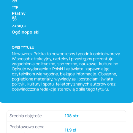
TYP:
Płatny
ZASIĘG:
Ogólnopolski
OPIS TYTUŁU:
Newsweek Polska to nowoczesny tygodnik opiniotwórczy.
W sposób atrakcyjny, rzetelny i przystępny prezentuje
zagadnienia polityczne, społeczne, naukowe i kulturalne.
Opisuje wydarzenia z Polski i ze świata, zapewniając
czytelnikom wiarygodne, bieżące informacje. Obszerne,
pogłębione materiały, wywiady ze i postaciami świata
polityki, kultury i sporu, felietony znanych autorów oraz
doświadczona redakcja stanowią o sile tego tytułu.
Średnia objętość
108 str.
Podstawowa cena
11.9 zł