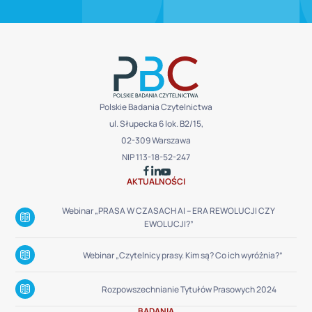
Polskie Badania Czytelnictwa
ul. Słupecka 6 lok. B2/15,
02-309 Warszawa
NIP 113-18-52-247
AKTUALNOŚCI
Webinar „PRASA W CZASACH AI – ERA REWOLUCJI CZY
EWOLUCJI?”
Webinar „Czytelnicy prasy. Kim są? Co ich wyróżnia?”
Rozpowszechnianie Tytułów Prasowych 2024
BADANIA