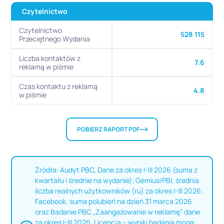
Czytelnictwo
Czytelnictwo
528 115
Przeciętnego Wydania
Liczba kontaktów z
7.6
reklamą w piśmie
Czas kontaktu z reklamą
4.8
w piśmie
POBIERZ RAPORT PDF
Źródła: Audyt PBC, Dane za okres I-III 2026 (suma z
kwartału i średnie na wydanie); Gemius/PBI, średnia
liczba realnych użytkowników (ru) za okres I-III 2026;
Facebook, suma polubień na dzień 31 marca 2026
oraz Badanie PBC „Zaangażowanie w reklamę” dane
za okres I-III 2026. Licencja – wyniki badania mogą