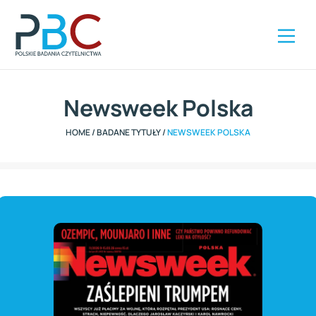
Szybki kontakt
ZAMÓW RAPORT
+48 504 285 416
Newsweek Polska
HOME
/
BADANE TYTUŁY
/
NEWSWEEK POLSKA