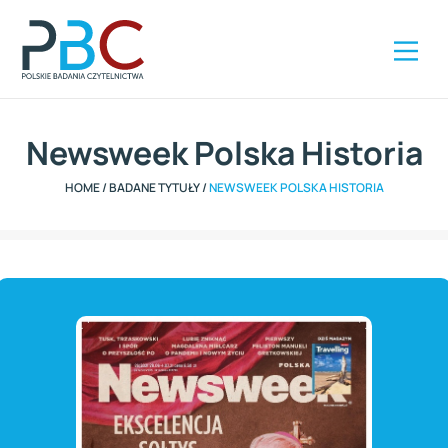
Szybki kontakt
ZAMÓW RAPORT
+48 504 285 416
Newsweek Polska Historia
HOME
/
BADANE TYTUŁY
/
NEWSWEEK POLSKA HISTORIA