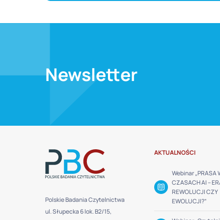
Newsletter
AKTUALNOŚCI
Webinar „PRASA 
CZASACH AI – ER
REWOLUCJI CZY
Polskie Badania Czytelnictwa
EWOLUCJI?”
ul. Słupecka 6 lok. B2/15,