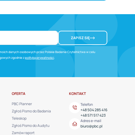
ZAPISZ SIĘ
oich danych osobowych przez Polskie Badania Czytelnictwa w celu
ngowych zgodnie z
polityką prywatności
.
OFERTA
KONTAKT
PBC Planner
Telefon
+48 504 285 416
Zgłoś Pismo do Badania
+48 571 517 423
Teleskop
Adres e-mail
Zgłoś Pismo do Audytu
biuro@pbc.pl
Zamów raport