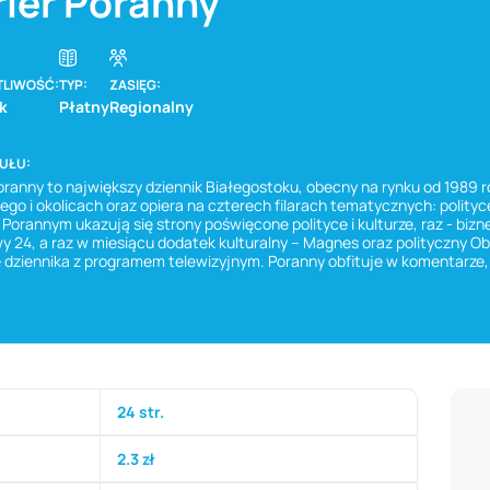
rier Poranny
TLIWOŚĆ:
TYP:
ZASIĘG:
k
Płatny
Regionalny
TUŁU:
oranny to największy dziennik Białegostoku, obecny na rynku od 1989 
ego i okolicach oraz opiera na czterech filarach tematycznych: polityce
 Porannym ukazują się strony poświęcone polityce i kulturze, raz - bi
y 24, a raz w miesiącu dodatek kulturalny – Magnes oraz polityczny O
 dziennika z programem telewizyjnym. Poranny obfituje w komentarze, r
24 str.
2.3 zł