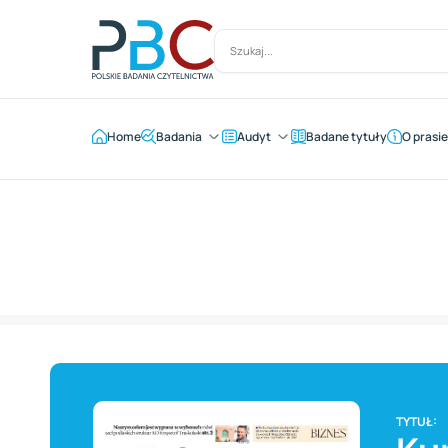
Home
Badania
Audyt
Badane tytuły
O prasie
TYTUŁ: