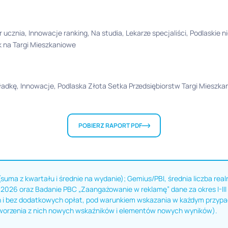
er ucznia, Innowacje ranking, Na studia, Lekarze specjaliści, Podlaskie
k na Targi Mieszkaniowe
okładkę, Innowacje, Podlaska Złota Setka Przedsiębiorstw Targi Mieszk
POBIERZ RAPORT PDF
(suma z kwartału i średnie na wydanie); Gemius/PBI, średnia liczba real
2026 oraz Badanie PBC „Zaangażowanie w reklamę” dane za okres I-III
i bez dodatkowych opłat, pod warunkiem wskazania w każdym przypadk
worzenia z nich nowych wskaźników i elementów nowych wyników).