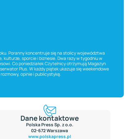
roku. Poranny koncentruje się na stolicy województwa
, kulturze, sporcie i biznesie. Dwa razy w tygodniu w
znesowi. Co poniedziałek Czytelnicy otrzymują Magazyn
bserwator Plus. W każdy piątek ukazuje się weekendowe
ozmowy, opinie i publicystykę.
Dane kontaktowe
Polska Press Sp. z o.o.
02-672 Warszawa
www.polskapress.pl