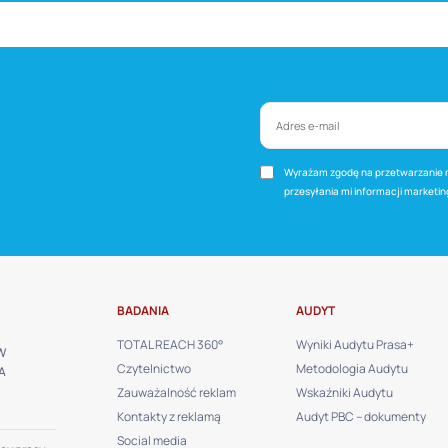
Wyrażam zgodę na przetwarzanie m
przesyłania mi informacji marketi
BADANIA
AUDYT
TOTAL REACH 360°
Wyniki Audytu Prasa+
W
Czytelnictwo
Metodologia Audytu
A
Zauważalność reklam
Wskaźniki Audytu
Kontakty z reklamą
Audyt PBC – dokumenty
Social media