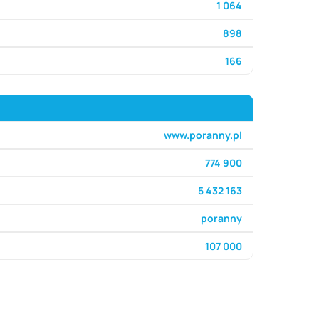
1 064
898
166
www.poranny.pl
774 900
5 432 163
poranny
107 000