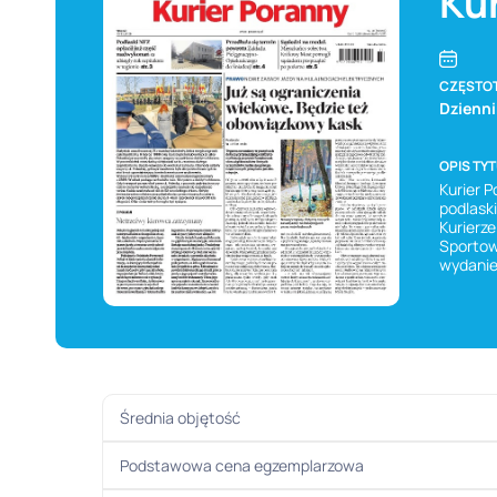
Ku
CZĘSTO
Dzienni
OPIS TY
Kurier P
podlaski
Kurierze
Sportow
wydanie
Średnia objętość
Podstawowa cena egzemplarzowa