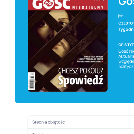
Go
CZĘSTO
Tygodn
OPIS TY
Gość Nie
Aktualni
względe
politycz
Średnia objętość