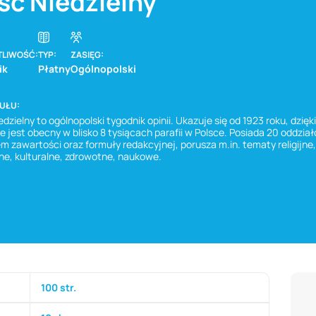
ść Niedzielny
TLIWOŚĆ:
TYP:
ZASIĘG:
ik
Płatny
Ogólnopolski
TUŁU:
dzielny to ogólnopolski tygodnik opinii. Ukazuje się od 1923 roku, dzię
e jest obecny w blisko 8 tysiącach parafii w Polsce. Posiada 20 oddzi
m zawartości oraz formuły redakcyjnej, porusza m.in. tematy religijn
ne, kulturalne, zdrowotne, naukowe.
100 str.