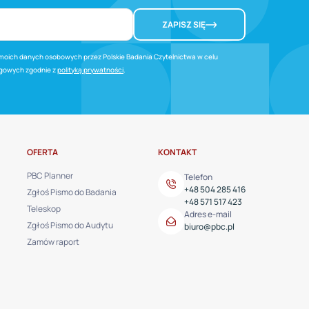
ZAPISZ SIĘ
oich danych osobowych przez Polskie Badania Czytelnictwa w celu
ngowych zgodnie z
polityką prywatności
.
OFERTA
KONTAKT
PBC Planner
Telefon
+48 504 285 416
Zgłoś Pismo do Badania
+48 571 517 423
Teleskop
Adres e-mail
Zgłoś Pismo do Audytu
biuro@pbc.pl
Zamów raport