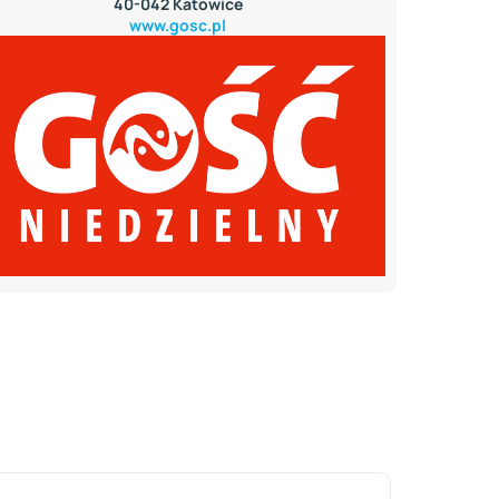
40-042 Katowice
www.gosc.pl