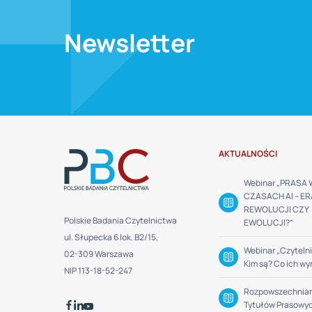
Newsletter
AKTUALNOŚCI
Webinar „PRASA 
CZASACH AI – ER
REWOLUCJI CZY
Polskie Badania Czytelnictwa
EWOLUCJI?”
ul. Słupecka 6 lok. B2/15,
Webinar „Czytelni
02-309 Warszawa
Kim są? Co ich wy
NIP 113-18-52-247
Rozpowszechnia
Tytułów Prasowy