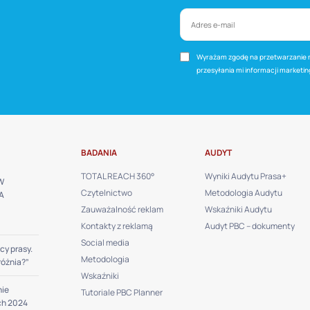
Wyrażam zgodę na przetwarzanie m
przesyłania mi informacji marketi
BADANIA
AUDYT
TOTAL REACH 360°
Wyniki Audytu Prasa+
W
Czytelnictwo
Metodologia Audytu
A
Zauważalność reklam
Wskaźniki Audytu
Kontakty z reklamą
Audyt PBC – dokumenty
Social media
cy prasy.
Metodologia
różnia?”
Wskaźniki
nie
Tutoriale PBC Planner
ch 2024