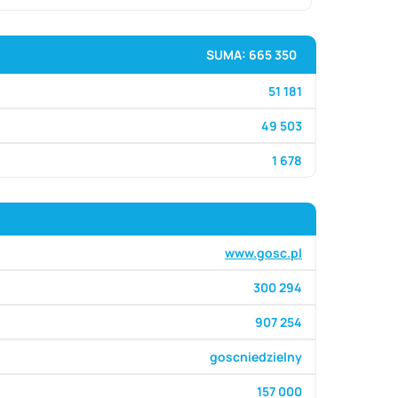
SUMA: 665 350
51 181
49 503
1 678
www.gosc.pl
300 294
907 254
goscniedzielny
157 000