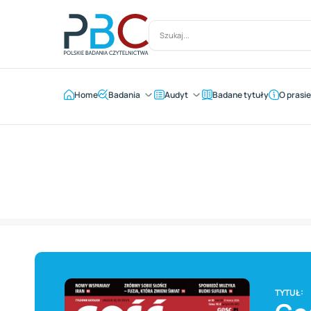
Home
Badania
Audyt
Badane tytuły
O prasie
TYTUŁ: