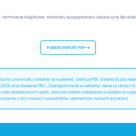
; terminarze książkowe; materiały duszpastersko-edukacyjne dla dzieci
POBIERZ RAPORT PDF
(suma z kwartału i średnie na wydanie); Gemius/PBI, średnia liczba real
2026 oraz Badanie PBC „Zaangażowanie w reklamę” dane za okres I-III
i bez dodatkowych opłat, pod warunkiem wskazania w każdym przypadk
worzenia z nich nowych wskaźników i elementów nowych wyników).