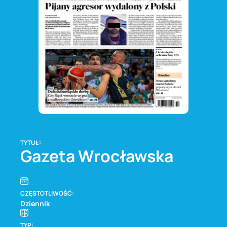
TYTUŁ:
Gazeta Wrocławska
CZĘSTOTLIWOŚĆ:
Dziennik
TYP: