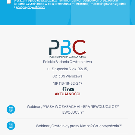
Wyrażam zgodę na przetwarzanie moich danych osobowych przez Polskie
Badania Czytelnictwa w celu przesyłania mi informacji marketingowych zgodnie
z
polityką prywatności
.
Polskie Badania Czytelnictwa
ul. Słupecka 6 lok. B2/15,
02-309 Warszawa
NIP 113-18-52-247
AKTUALNOŚCI
Webinar „PRASA W CZASACH AI – ERA REWOLUCJI CZY
EWOLUCJI?”
Webinar „Czytelnicy prasy. Kim są? Co ich wyróżnia?”