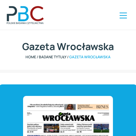
Szybki kontakt
ZAMÓW RAPORT
+48 504 285 416
Gazeta Wrocławska
HOME
/
BADANE TYTUŁY
/
GAZETA WROCŁAWSKA