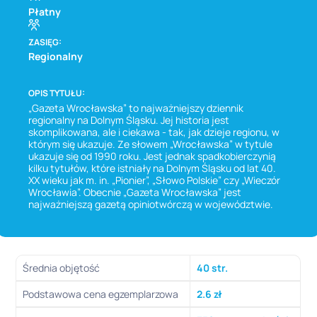
Płatny
ZASIĘG:
Regionalny
OPIS TYTUŁU:
„Gazeta Wrocławska” to najważniejszy dziennik
regionalny na Dolnym Śląsku. Jej historia jest
skomplikowana, ale i ciekawa - tak, jak dzieje regionu, w
którym się ukazuje. Ze słowem „Wrocławska” w tytule
ukazuje się od 1990 roku. Jest jednak spadkobierczynią
kilku tytułów, które istniały na Dolnym Śląsku od lat 40.
XX wieku jak m. in. „Pionier”, „Słowo Polskie” czy „Wieczór
Wrocławia”. Obecnie „Gazeta Wrocławska” jest
najważniejszą gazetą opiniotwórczą w województwie.
Średnia objętość
40 str.
Podstawowa cena egzemplarzowa
2.6 zł