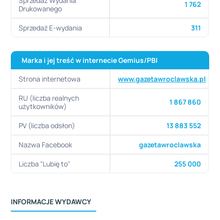
Sprzedaż Wydania
1 762
Drukowanego
Sprzedaż E-wydania
311
Marka i jej treść w internecie
Gemius/PBI
Strona internetowa
www.gazetawroclawska.pl
RU (liczba realnych
1 867 860
użytkowników)
PV (liczba odsłon)
13 883 552
Nazwa Facebook
gazetawroclawska
Liczba "Lubię to"
255 000
INFORMACJE WYDAWCY